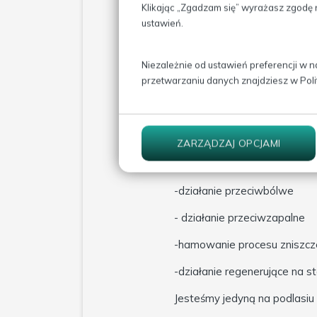
Interleukina-1 (IL-1) jest bi
Klikając „Zgadzam się” wyrażasz zgodę 
Reakcją organizmu na uszkodze
ustawień.
Zadaniem białek przekaźniko
zapalnego. U zwierząt, u któ
(homeostaza) pomiędzy interl
Niezależnie od ustawień preferencji w n
powoduje nasilenie procesu 
przetwarzaniu danych znajdziesz w
Pol
Surowica z białkami ochronny
tygodniu w miejsce choro
tkanek.
ZARZĄDZAJ OPCJAMI
Wskazania do użycia ORTH
-działanie przeciwbólwe
- działanie przeciwzapalne
-hamowanie procesu zniszcze
-działanie regenerujące na s
Jesteśmy jedyną na podlasiu 