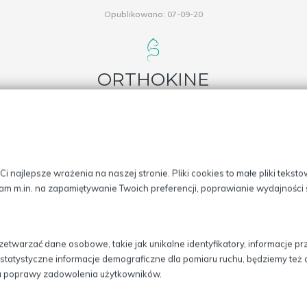
Opublikowano: 07-09-20
ORTHOKINE
ię
Orthokine
przeznaczoną dla psów, w leczeniu zwyrodnień sta
 poparta badaniami. W metodzie tej powstrzymujące zapalenie 
o zwierzęcia, przez zastosowanie opatentowanych technik. Celem
 najlepsze wrażenia na naszej stronie. Pliki cookies to małe pliki tekst
enia.
am m.in. na zapamiętywanie Twoich preferencji, poprawianie wydajności s
ia Orthokine?
est podanie pacjentowi autologicznej surowicy, wytworzonej
etwarzać dane osobowe, takie jak unikalne identyfikatory, informacje 
przez sześć godzin w temperaturze 37 stopni Celsjusza. W trakc
ci, statystyczne informacje demograficzne dla pomiaru ruchu, będziemy te
zapalnie białka ochronne – działające antagonistycznie na recept
lu poprawy zadowolenia użytkowników.
ny w miejscu wstrzyknięcia.