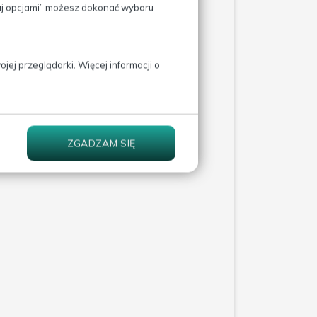
izmu o urazie lub zakażeniu.
zaj opcjami” możesz dokonać wyboru
rzechodzi w stan przewlekły.
 zahamowanie stanu
urza się równowaga
go drugiego, co w efekcie
ej przeglądarki. Więcej informacji o
jednego do trzech razy w
ulowania regeneracji
ZGADZAM SIĘ