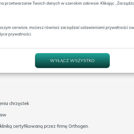
ałkiem przekaźnikowym – substancją, która ostrzega komórki organ
na przetwarzanie Twoich danych w szerokim zakresie. Klikając „Zarząd
nie jest zapalenie. Stan zapalny trwający dłużej niż kilka dni p
wych, w tym antagonisty receptora interleukiny-1 (IL-1Ra) jest
rej nasila się proces zapalny związany z destrukcja stawów zab
eukiną-1 a antagonistą receptora interleukiny-1 na niekorzyść te
aszym serwisie, możesz również zarządzać ustawieniami prywatności swoj
zapalnego.
ityce prywatności.
mi jest oddzielana od skrzepu krwi i
podawana pacjentowi od 
bowo zmienione
w celu zahamowania procesów zapalnych i stym
WYŁĄCZ WSZYSTKO
OKINU:
nia chrzęstek
taw
kliniką certyfikowaną przez firmę Orthogen.