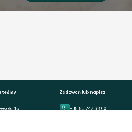
esteśmy
Zadzwoń lub napisz
Wesoła 16
+48 85 742 38 00
306 Białystok
wesola18@poczta.onet.pl
-Sob
10:00-18:00