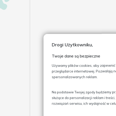
Drogi Użytkowniku,
Proponujemy Panstwu terap
Twoje dane są bezpieczne
sprawdzona metoda leczenia,
bezpośrednio z krwi leczoneg
Używamy plików cookies, aby zapewnić Ci
bezpośrednio w źródło zapal
przeglądarce internetowej. Pozwalają n
spersonalizowanych reklam.
Na czym polega terap
Istotą terapii Orthokine j
Na podstawie Twojej zgody będziemy prz
po pobraniu jest inkubowana 
służące do personalizacji reklam i treś
wytwarzają działające przeciw
rozwiązań serwisu, ich wydajność w ce
powstrzymujące proces zapal