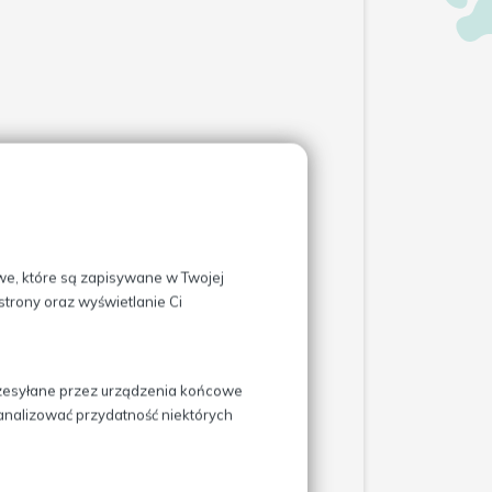
wów. Jest to bezpieczna i
substancje, pozyskuje się
 terapii jest interwencja
owe, które są zapisywane w Twojej
trony oraz wyświetlanie Ci
 z jego własnej krwi
. Krew
przesyłane przez urządzenia końcowe
ie tego procesu komórki krwi
ż analizować przydatność niektórych
ory interleukiny-1 (IL-1Ra) i