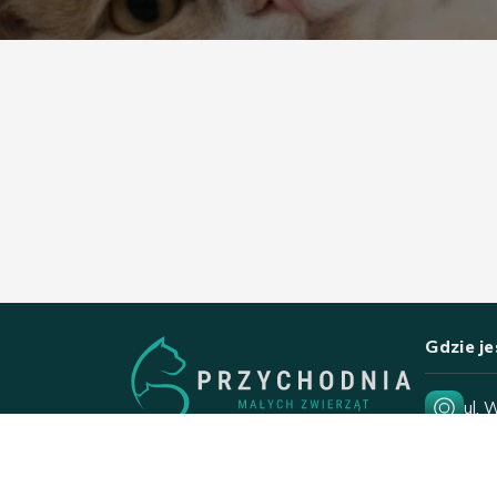
Gdzie j
ul. 
15-
Pon