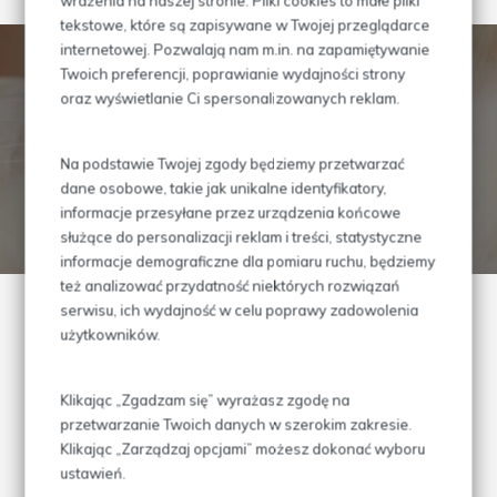
wrażenia na naszej stronie. Pliki cookies to małe pliki
tekstowe, które są zapisywane w Twojej przeglądarce
internetowej. Pozwalają nam m.in. na zapamiętywanie
Twoich preferencji, poprawianie wydajności strony
Jeśli potrzebujesz umówić pupila na wizytę
oraz wyświetlanie Ci spersonalizowanych reklam.
Skontaktuj się z nami!
Na podstawie Twojej zgody będziemy przetwarzać
dane osobowe, takie jak unikalne identyfikatory,
informacje przesyłane przez urządzenia końcowe
PRZEJDŹ DO KONTAKTU
służące do personalizacji reklam i treści, statystyczne
informacje demograficzne dla pomiaru ruchu, będziemy
też analizować przydatność niektórych rozwiązań
serwisu, ich wydajność w celu poprawy zadowolenia
użytkowników.
Klikając „Zgadzam się” wyrażasz zgodę na
przetwarzanie Twoich danych w szerokim zakresie.
Klikając „Zarządzaj opcjami” możesz dokonać wyboru
ustawień.