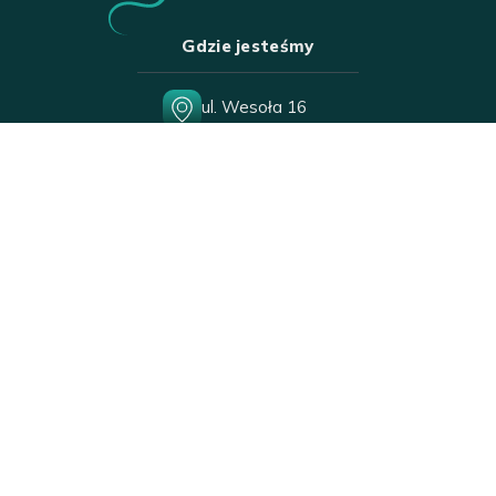
Gdzie jesteśmy
ul. Wesoła 16
15-306 Białystok
Pon-Sob
10:00-18:00
Nd
10:00-16:00
Święta
10:00-16:00
Zadzwoń lub napisz
+48 85 742 38 00
wesola18@poczta.onet.pl
Znajdziesz nas też na: