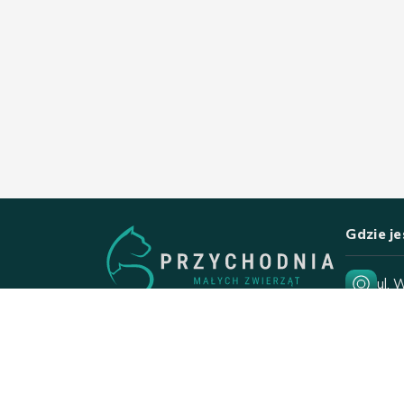
Gdzie j
ul. 
15-
Pon
Nd
Świ