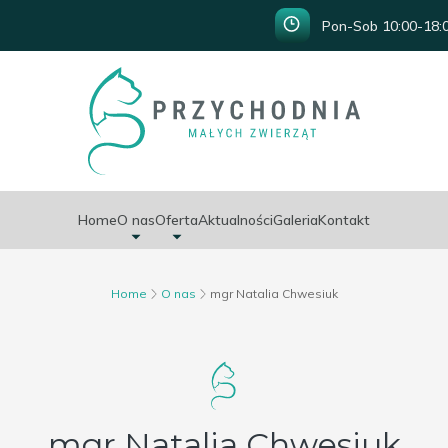
Pon-Sob 10:00-18:0
Home
O nas
Oferta
Aktualności
Galeria
Kontakt
Home
O nas
mgr Natalia Chwesiuk
mgr Natalia Chwesiuk