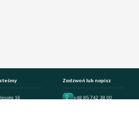
esteśmy
Zadzwoń lub napisz
Wesoła 16
+48 85 742 38 00
306 Białystok
wesola18@poczta.onet.pl
-Sob
10:00-18:00
10:00-16:00
ęta
10:00-16:00